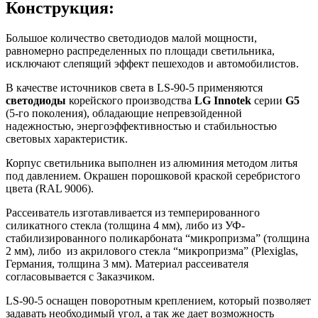
Конструкция:
Большое количество светодиодов малой мощности,
равномерно распределенных по площади светильника,
исключают слепящий эффект пешеходов и автомобилистов.
В качестве источников света в LS-90-5 применяются
светодиоды
корейского производства
LG Innotek
серии
G5
(5-го поколения), обладающие непревзойденной
надежностью, энергоэффективностью и стабильностью
световых характеристик.
Корпус светильника выполнен из алюминия методом литья
под давлением. Окрашен порошковой краской серебристого
цвета (RAL 9006).
Рассеиватель изготавливается из темперированного
силикатного стекла (толщина 4 мм), либо из УФ-
стабилизированного поликарбоната “микропризма” (толщина
2 мм), либо из акрилового стекла “микропризма” (Plexiglas,
Германия, толщина 3 мм). Материал рассеивателя
согласовывается с Заказчиком.
LS-90-5 оснащен поворотным креплением, который позволяет
задавать необходимый угол, а так же дает возможность